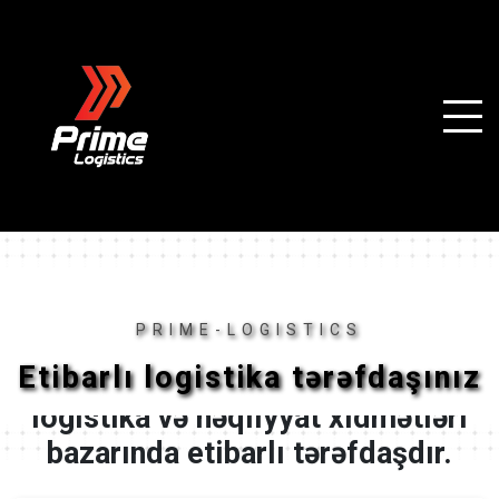
PRIME-LOGISTICS
Etibarlı logistika tərəfdaşınız
“Prime Logistics” 2021-ci ildən
logistika və nəqliyyat xidmətləri
bazarında etibarlı tərəfdaşdır.