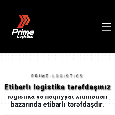
PRIME-LOGISTICS
Etibarlı logistika tərəfdaşınız
“Prime Logistics” 2021-ci ildən
logistika və nəqliyyat xidmətləri
bazarında etibarlı tərəfdaşdır.