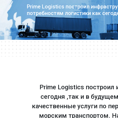
Prime Logistics построил инфрастру
потребностям логистики как сегодн
Prime Logistics построи
сегодня ,так и в будуще
качественные услуги по п
морским транспортом. Н