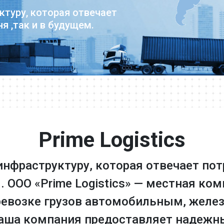
ктуру, которая отвечает
я ,так и в будущем.
Prime Logistics
л инфраструктуру, которая отвечает по
м. ООО «Prime Logistics» — местная к
еревозке грузов автомобильным, жел
аша компания предоставляет надежные