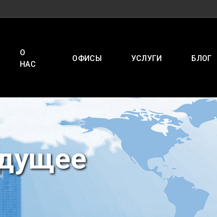
О
ОФИСЫ
УСЛУГИ
БЛОГ
НАС
удущее